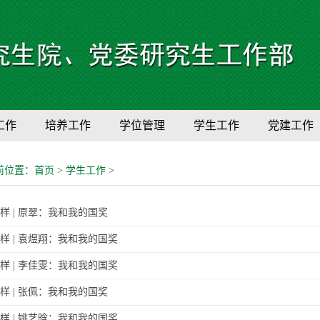
工作
培养工作
学位管理
学生工作
党建工作
前位置：
首页
>
学生工作
>
样 | 原翠：我和我的国奖
样 | 袁煜翔：我和我的国奖
样 | 李佳雯：我和我的国奖
样 | 张佩：我和我的国奖
样 | 姚艺晗：我和我的国奖