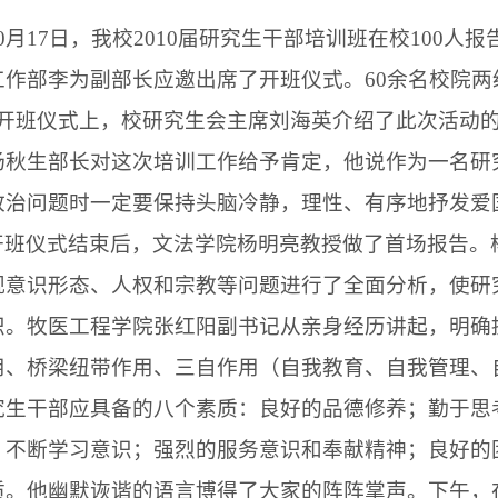
0
月
17
日
，我校
2010
届研究生干部培训班在校
100
人报
工作部李为副部长应邀出席了开班仪式。
60
余名
校院两
开班仪式上，校研究生会主席刘海英介绍了此次活动
杨秋生部长对这次培训工作给予肯定，他说作为一名研
政治问题时一定要保持头脑冷静，理性、有序地抒发爱
开班仪式结束后，文法学院杨明亮教授做了首场报告。
观意识形态、人权和宗教等问题进行了全面分析，使研
识。牧医工程学院张红阳副书记从亲身经历讲起，明确
用、桥梁纽带作用、三自作用（自我教育、自我管理、
究生干部应具备的八个素质：良好的品德修养；勤于思
；不断学习意识；强烈的服务意识和奉献精神；良好的
质。他幽默诙谐的语言博得了大家的阵阵掌声。下午，