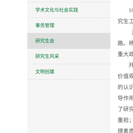
1
学术文化与社会实践
究生
事务管理
研究生会
路。
重大
研究生风采
文明创建
价值
的认
导作
了研
重担
理素