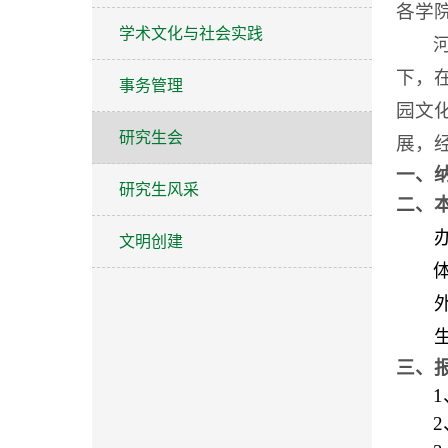
各学
学术文化与社会实践
下，
事务管理
园文
研究生会
展，
一、
研究生风采
二、
办
文明创建
三、
1
2