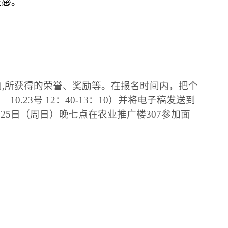
任感。
向
,
所获得的荣誉、奖励等。在报名时间内，把个
8
—
10.23
号
12
：
40-13
：
10
）并将电子稿发送到
月
25
日
（周日）晚七点在农业推广楼
307
参加面