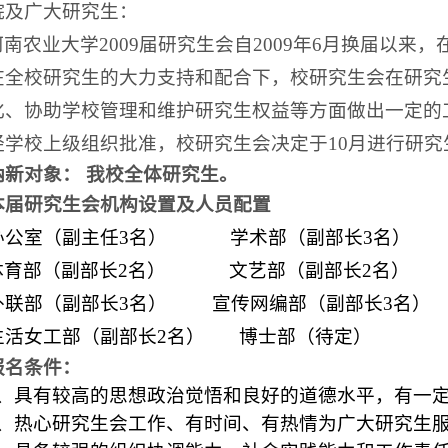
院及广大研究生：
河南农业大学
2009
届研究生会自
2009
年
6
月换届以来，
在全校研究生的大力支持和配合下，校研究生会在研究
化、协助学校管理和维护研究生权益等方面做出一定的
经学校上级组织批准，校研究生会决定于
10
月进行研究
纳新对象： 我校全体研究生。
本届研究生会机构设置及人员配置
公室（
副主任
3
名
）
学术部（
副部长
3
名
）
体育部（
副部长
2
名
）
文艺部（
副部长
2
名
）
外联部（
副部长
3
名
）
宣传网编部（
副部长
3
名
）
生活女工部（
副部长
2
名
）
博士部（待定）
报名条件：
、具有较高的思想政治觉悟和良好的道德水平，有一
、热心研究生会工作、有时间、有热情为广大研究生