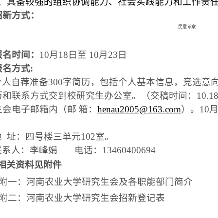
、具备较强的组织协调能力、社会实践能力和工作责
招新方式：
民意考察
报名时间：
10
月
18
日
至
10
月
23
日
报名方式
:
个人自荐准备
300
字简历，包括个人基本信息，竞选意
历和联系方式交到校研究生办公室。（交稿时间：
10.1
生会电子邮箱内（邮 箱：
henau2005@163.com
）。
10
地
址：四号楼三单元
102
室。
联系人：
李峰娟
电话：
13460400694
相关资料见附件
附一：河南农业大学研究生会及各职能部门简介
附二：河南农业大学研究生会招新登记表