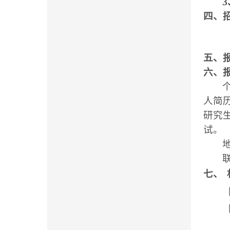
3
四、
五、
六、
人简
研究
试。
七、